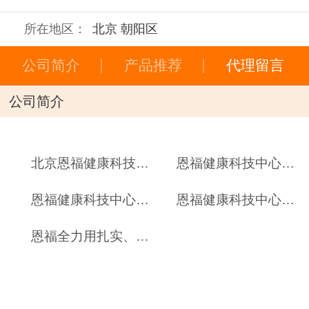
所在地区：
北京 朝阳区
公司简介
产品推荐
代理留言
公司简介
北京恩福健康科技中心隶属于中安国康医疗集团，专注于健康大数据的采集、挖掘和分析，以移动互联网为依托，是集科研、生产、销售、服务为一体的创新型互联网+健康服务企业，拥有10多项产品专利及计算机软件著作权，与中国科学院、中国中医科学院、北京中医药大学等国家顶级科研教学机构建立了长期和稳定的合作关系。
恩福健康科技中心拥有多名计算机和医学硕士、博士等专业人才，以大数据为基础，移动互联网为依托，开拓性的搭建了互联网＋全程健康医疗管理系统，并投资开发系列穿戴式医疗设备，倾力打造“医院、医生、家庭、个人、生活”五位一体的健康服务新模式，致力于提高医疗机构及健康产业机构健康服务能力，为国民健康谋求更多福祉。是目前国内少有的能够自主研发并独立创新全程健康医疗服务平台的实力型企业，产品、产品理念及创新平台和创新模式走在了行业的前沿。
恩福健康科技中心凭借率先创新的“互联网＋医院全新运营模式”，借助互联网，构建“院前－院中－院后”全生命周期服务流程，为医院诊断提供健康大数据依据，为医生的诊疗提供更为全面的服务和支持，使医生的价值得以延伸，是医院在“医改”大背景实现发展新的着力点。
恩福健康科技中心全力构建的“互联网＋公共卫生服务全面解决方案”，全力支持乡镇和社区公共卫生服务的高质量落地，利用恩福模式和平台的优势，更好的衔接医生和患者的关系，在做好患者服务的同时，和谐了医患关系，并更好的体现和提升了医生的价值。
恩福全力用扎实、全面的创新模式助推我国医疗健康事业插上互联网的翅膀，实现新时代的飞跃。